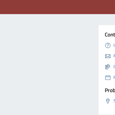
Cont
Prob