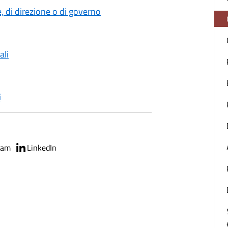
ne, di direzione o di governo
ali
i
ram
LinkedIn