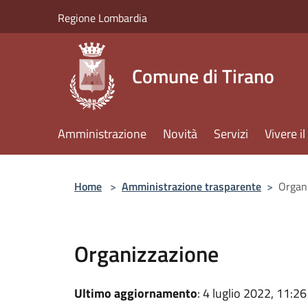
Salta al contenuto principale
Regione Lombardia
Comune di Tirano
Amministrazione
Novità
Servizi
Vivere 
Home
>
Amministrazione trasparente
>
Organ
Organizzazione
Ultimo aggiornamento
: 4 luglio 2022, 11:26