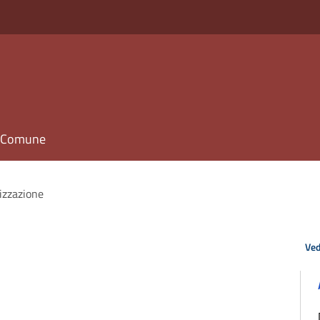
il Comune
izzazione
Ved