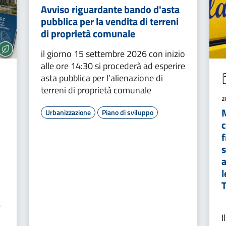
Avviso riguardante bando d'asta
pubblica per la vendita di terreni
di proprietà comunale
il giorno 15 settembre 2026 con inizio
alle ore 14:30 si procederà ad esperire
asta pubblica per l’alienazione di
terreni di proprietà comunale
2
M
Urbanizzazione
Piano di sviluppo
c
f
s
l
T
e
I