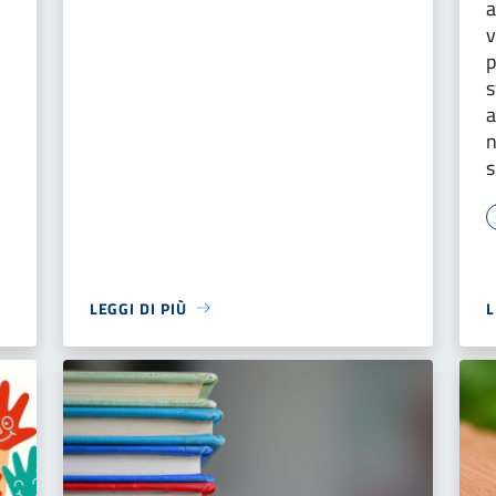
a
v
p
s
a
n
s
LEGGI DI PIÙ
L