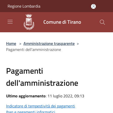
Salta al contenuto principale
Regione Lombardia
Comune di Tirano
Home
>
Amministrazione trasparente
>
Pagamenti dell'amministrazione
Pagamenti
dell'amministrazione
Ultimo aggiornamento
: 11 luglio 2022, 09:13
Indicatore di tempestività dei pagamenti
Iban e pagamenti informatici