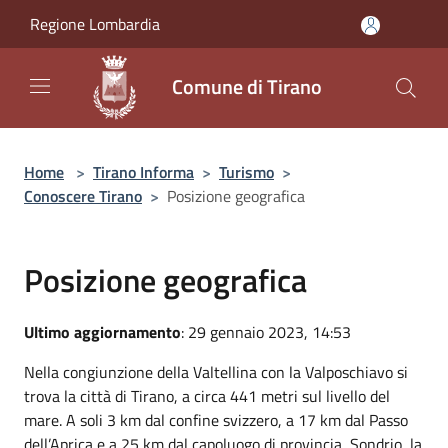
Salta al contenuto principale
Regione Lombardia
Comune di Tirano
Home
>
Tirano Informa
>
Turismo
>
Conoscere Tirano
>
Posizione geografica
Posizione geografica
Ultimo aggiornamento
: 29 gennaio 2023, 14:53
Nella congiunzione della Valtellina con la Valposchiavo si
trova la città di Tirano, a circa 441 metri sul livello del
mare. A soli 3 km dal confine svizzero, a 17 km dal Passo
dell’Aprica e a 25 km dal capoluogo di provincia, Sondrio, la