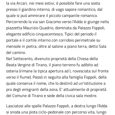
la via Arcari, nei mesi estivi, è possibile fare una sosta
presso il giardino interno, di vago sapore romantico, dal
quale si può ammirare il piccolo campanile romanico.
Percorrendo la via san Giacomo verso l’Adda si giunge nella
piazzetta Maurizio Quadrio, dominata da Palazzo Foppoli,
elegante edificio cinquecentesco. Tipici del periodo il
portale e il cortile interno con corridoio perimetrale su
mensole in pietra, oltre al salone a piano terra, detto Sala
del camino.
Nel Settecento, divenuto proprietà della Chiesa della
Beata Vergine di Tirano, il piano terreno fu adibito ad
osteria (rimane la tipica apertura ad L rovesciata sul fronte
verso il fiume). Passò in seguito alla famiglia Foppoli, della
quale conserva il nome, che lo destinò ad un’istituzione a
pro degli emigranti della zona. E’ attualmente di proprietà
del Comune di Tirano e sede della civica sala mostre.
Lasciatosi alle spalle Palazzo Foppoli, a destra lungo l’Adda
si snoda una pista ciclo-pedonale con percorso vita, lungo