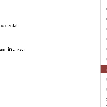
cio dei dati
ram
LinkedIn