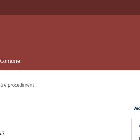
il Comune
tà e procedimenti
Ved
47