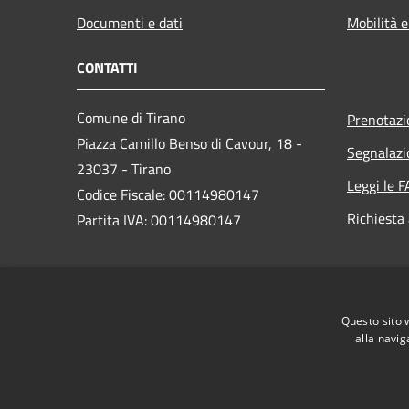
Documenti e dati
Mobilità e
CONTATTI
Comune di Tirano
Prenotaz
Piazza Camillo Benso di Cavour, 18
-
Segnalazi
23037 - Tirano
Leggi le 
Codice Fiscale: 00114980147
Richiesta
Partita IVA: 00114980147
PEC:
comune.tirano@legalmail.it
Centralino Unico: 0342701256 /
Questo sito 
0342708111
alla navig