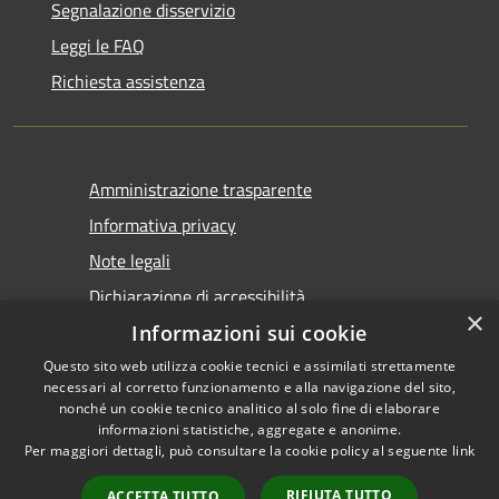
Segnalazione disservizio
Leggi le FAQ
Richiesta assistenza
Amministrazione trasparente
Informativa privacy
Note legali
Dichiarazione di accessibilità
×
Informazioni sui cookie
Questo sito web utilizza cookie tecnici e assimilati strettamente
necessari al corretto funzionamento e alla navigazione del sito,
nonché un cookie tecnico analitico al solo fine di elaborare
informazioni statistiche, aggregate e anonime.
RSS
Copyright © 2026 • Comune di
Per maggiori dettagli, può consultare la cookie policy al seguente
link
Accessibilità
Tirano • Powered by
Privacy
Municipium
Accesso
•
RIFIUTA TUTTO
ACCETTA TUTTO