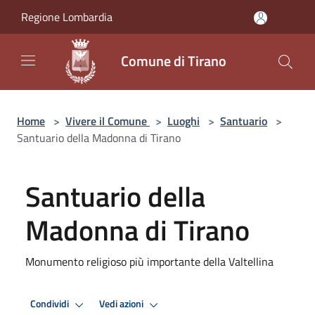
Salta al contenuto principale
Regione Lombardia
Comune di Tirano
Home
>
Vivere il Comune
>
Luoghi
>
Santuario
>
Santuario della Madonna di Tirano
Santuario della
Madonna di Tirano
Monumento religioso più importante della Valtellina
Condividi
Vedi azioni