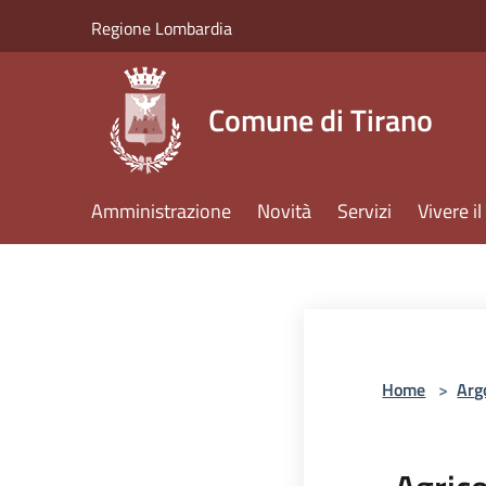
Salta al contenuto principale
Regione Lombardia
Comune di Tirano
Amministrazione
Novità
Servizi
Vivere 
Home
>
Arg