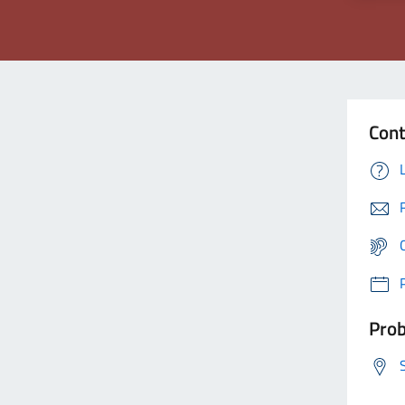
Cont
Prob