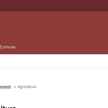
il Comune
omenti
>
Agricoltura