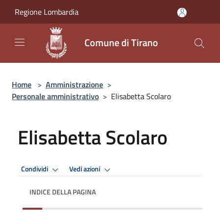
Salta al contenuto principale
Regione Lombardia
Comune di Tirano
Home
>
Amministrazione
>
Personale amministrativo
>
Elisabetta Scolaro
Elisabetta Scolaro
Condividi
Vedi azioni
INDICE DELLA PAGINA