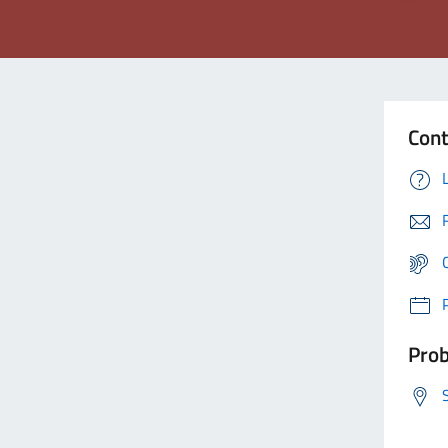
Cont
Prob