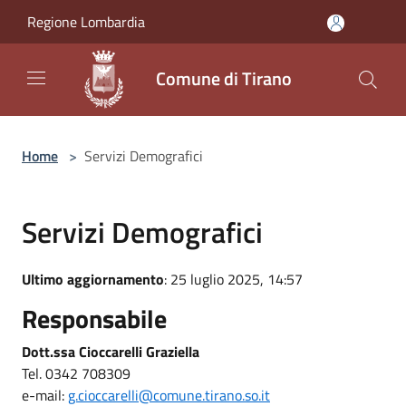
Salta al contenuto principale
Regione Lombardia
Comune di Tirano
Home
>
Servizi Demografici
Servizi Demografici
Ultimo aggiornamento
: 25 luglio 2025, 14:57
Responsabile
Dott.ssa Cioccarelli Graziella
Tel. 0342 708309
e-mail:
g.cioccarelli@comune.tirano.so.it