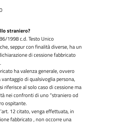
10
ello straniero?
286/1998 c.d. Testo Unico
e, seppur con finalità diverse, ha un
dichiarazione di cessione fabbricato
.
bricato ha valenza generale, ovvero
 vantaggio di qualsivoglia persona,
si riferisce al solo caso di cessione ma
ità nei confronti di uno “straniero od
ro ospitante.
’art. 12 citato, venga effettuata, in
sione fabbricato , non occorre una