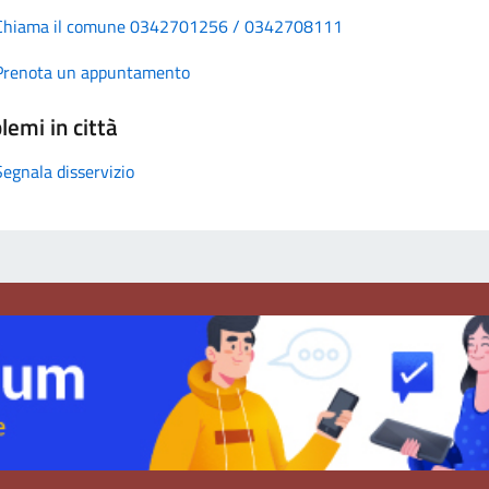
Chiama il comune 0342701256 / 0342708111
Prenota un appuntamento
lemi in città
Segnala disservizio