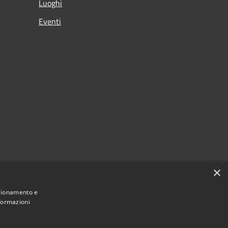
Luoghi
Eventi
×
nzionamento e
nformazioni