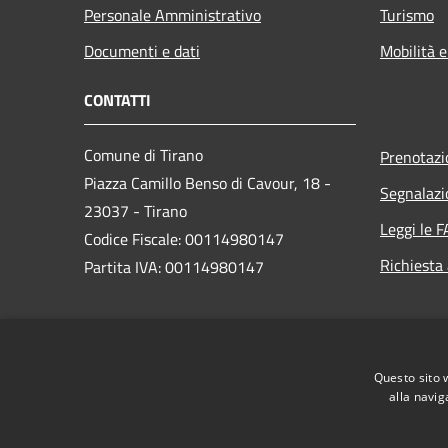
Personale Amministrativo
Turismo
Documenti e dati
Mobilità e
CONTATTI
Comune di Tirano
Prenotaz
Piazza Camillo Benso di Cavour, 18
-
Segnalazi
23037 - Tirano
Leggi le 
Codice Fiscale: 00114980147
Richiesta
Partita IVA: 00114980147
PEC:
comune.tirano@legalmail.it
Centralino Unico: 0342701256 /
Questo sito 
0342708111
alla navig