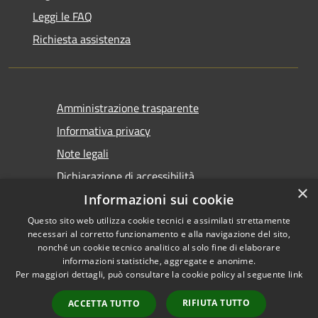
Leggi le FAQ
Richiesta assistenza
Amministrazione trasparente
Informativa privacy
Note legali
Dichiarazione di accessibilità
×
Informazioni sui cookie
Questo sito web utilizza cookie tecnici e assimilati strettamente
necessari al corretto funzionamento e alla navigazione del sito,
nonché un cookie tecnico analitico al solo fine di elaborare
informazioni statistiche, aggregate e anonime.
RSS
Copyright © 2026 • Comune di
Per maggiori dettagli, può consultare la cookie policy al seguente
link
Accessibilità
Tirano • Powered by
Privacy
Municipium
Accesso
•
RIFIUTA TUTTO
ACCETTA TUTTO
Cookie
redazione