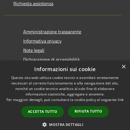
Richiesta assistenza
Amministrazione trasparente
Informativa privacy
Note legali
Dichiarazione di accessibilità
×
Informazioni sui cookie
Questo sito web utilizza cookie tecnici e assimilati strettamente
necessari al corretto funzionamento e alla navigazione del sito,
nonché un cookie tecnico analitico al solo fine di elaborare
informazioni statistiche, aggregate e anonime.
RSS
Copyright © 2026 • Comune di
Per maggiori dettagli, può consultare la cookie policy al seguente
link
Accessibilità
Tirano • Powered by
Privacy
Municipium
Accesso
•
RIFIUTA TUTTO
ACCETTA TUTTO
Cookie
redazione
Mappa del sito
MOSTRA DETTAGLI