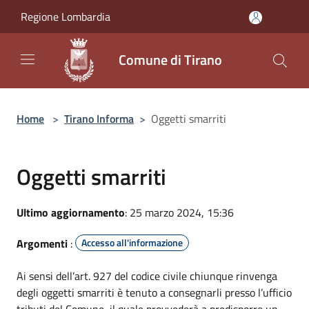
Salta al contenuto principale
Regione Lombardia
Comune di Tirano
Home
>
Tirano Informa
>
Oggetti smarriti
Oggetti smarriti
Ultimo aggiornamento
: 25 marzo 2024, 15:36
Argomenti
:
Accesso all'informazione
Ai sensi dell’art. 927 del codice civile chiunque rinvenga
degli oggetti smarriti è tenuto a consegnarli presso l’ufficio
tributi del Comune, il quale provvederà a predisporre un