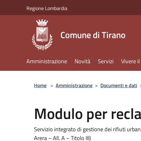
Salta al contenuto principale
Regione Lombardia
Comune di Tirano
Amministrazione
Novità
Servizi
Vivere 
Home
>
Amministrazione
>
Documenti e dati
Modulo per reclam
Servizio integrato di gestione dei rifiuti urb
Arera – All. A – Titolo III)